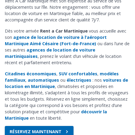
Rent A Car Martinique met son expertise au service de vos
déplacements sur l’île. Notre engagement : vous offrir une
location de voiture en Martinique fiable, au meilleur prix et
accompagnée d’un service client de qualité 7j/7.
Dès votre arrivée
Rent a Car Martinique
vous accueille avec
son
agence de location de voiture à l’aéroport
Martinique Aimé Césaire (Fort-de-France)
ou dans l’une de
ses autres
agences de location de voiture
martiniquaises
, prenez le volant d’un véhicule de location
récent et parfaitement entretenu.
Citadines économiques
,
SUV confortables
,
modèles
familiaux
,
automatiques
ou
électriques
: nos
voitures de
location en Martinique
, climatisées et proposées en
kilométrage illimité, s’adaptent à tous les profils de voyageurs
et tous les budgets. Réservez en ligne simplement, choisissez
la catégorie qui correspond à vos besoins et profitez d’une
solution pratique et compétitive pour
découvrir la
Martinique
en toute liberté.
RÉSERVEZ MAINTENANT